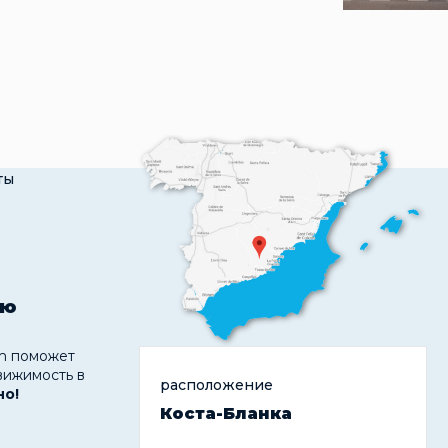
ты
ую
 поможет
вижимость в
расположение
но!
Коста-Бланка