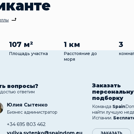
иканте
иллы
107 м²
1 км
3
Площадь участка
Расстояние до
комна
моря
Заказать
ть вопросы?
персональн
адостью ответим
подборку
Юлия Сытенко
Команда
Spain
Dom
Бизнес администратор
найти лучшую нед
Испании.
Бесплат
+34 695 803 462
yuliya.sytenko@spaindom.eu
ЗАКАЗАТЬ