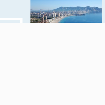
ортного
в
аждый
Средиземноморское
побережье Испании,
ольно
расположенное в
т из
провинции Аликанте,
принадлежащей
 и
Валенсийскому
автономному округу.
ПОДРОБНЕЕ О РЕГИОНЕ