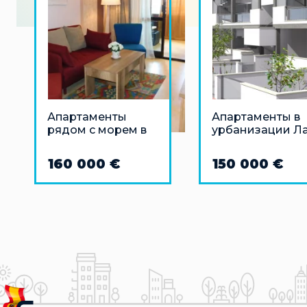
Апартаменты
Апартаменты в
рядом с морем в
урбанизации Ла
Бенидорме
Флорида,
Ориуэла-Коста
160 000 €
150 000 €
недалеко от мо