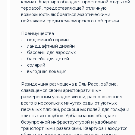
комнат. Квартира обладает просторной открытой
террасой, предоставляющей отличную
возможность любоваться экзотическими
пейзажами средиземноморского побережья.
Преимущества
• подземный паркинг
• ландшафтный дизайн
• бассейн для взрослых
• бассейн для детей
• солярий
• выгодная локация
Резиденция размещена в Эль-Расо, районе,
славящемся своим аристократичным
размеренным укладом жизни, расположенном
всего в нескольких минутах езды от уютных
песчаных пляжей, роскошных полей для гольфа и
элитных яхт-клубов. Урбанизация обладает
безупречной инфраструктурой и удобными
транспортными развязками. Квартира находится
вблизи от воскресного продуктового рынка,