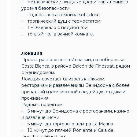
• металлические входные двери повышенного
уровня безопасности;
• подвесная сантехника soft-close;
• тропический душ с термостатом;
• LED-зеркало с подсветкой;
• тёплый пол в ванной комнате.
Локация
Проект расположен в Испании, на побережье
Costa Blanca, в районе Balcón de Finestrat, рядом
с Бенидормом.
Локация сочетает близость к пляжам,
ресторанам и развлечениям Бенидорма с более
приватной и комфортной средой для отдыха и
проживания.
Рядом с проектом
• 5 минут до Бенидорма с ресторанами, казино
и развлечениями
• 5 минут до торгового центра La Marina
• 10 минут до пляжей Poniente и Cala de
Finestrat с Blue Flag