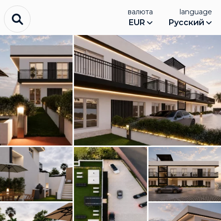
валюта
language
EUR
Русский