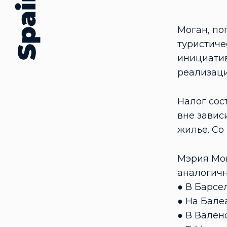
Моган, по
туристиче
инициатив
реализаци
Налог сост
вне завис
жилье. Со
Мэрия Мог
аналогичн
● В Барсел
● На Балеа
● В Валенс