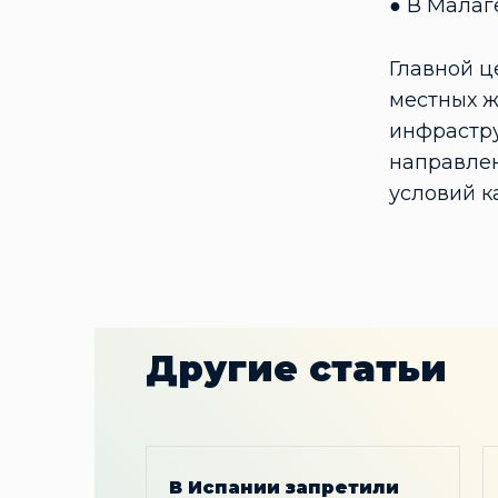
● В Малаг
Главной ц
местных ж
инфрастру
направлен
условий ка
Другие статьи
В Испании запретили