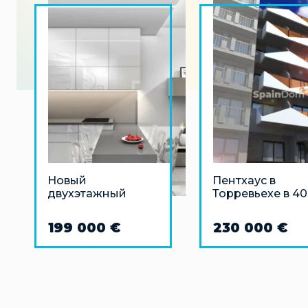
Новый
Пентхаус в
двухэтажный
Торревьехе в 4
пентхаус в Ла-
м от моря
Мата, Торревьеха в
199 000 €
230 000 €
300 м от моря