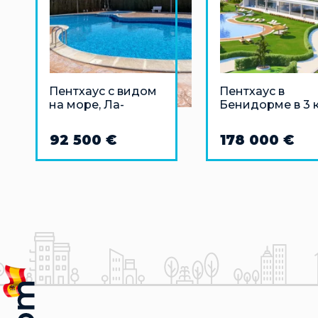
Пентхаус с видом
Пентхаус в
на море, Ла-
Бенидорме в 3 
Синьюэлика
от моря
92 500 €
178 000 €