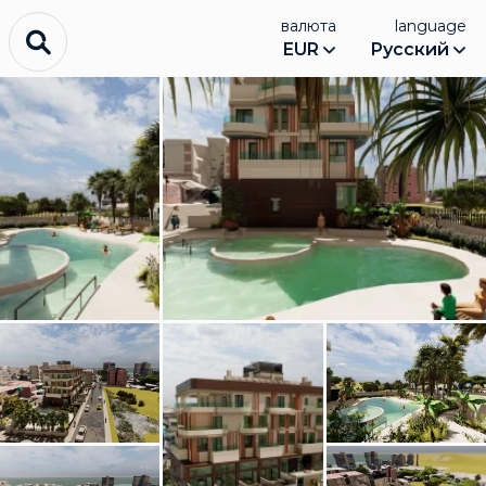
валюта
language
EUR
Русский