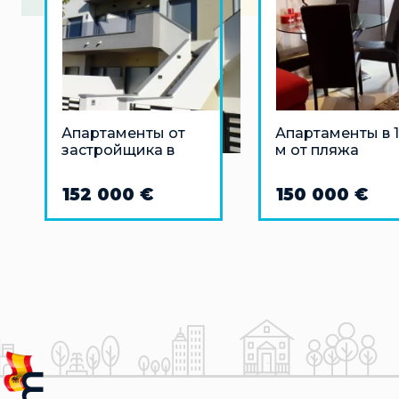
Апартаменты от
Апартаменты в 
застройщика в
м от пляжа
Пилар-де-ла-
Мальвароса
Орадада,
(Валенсия)
152 000 €
150 000 €
Аликанте в 1 км от
моря