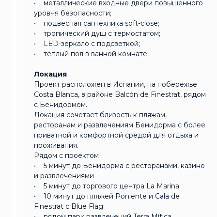
• металлические входные двери повышенного
уровня безопасности;
• подвесная сантехника soft-close;
• тропический душ с термостатом;
• LED-зеркало с подсветкой;
• тёплый пол в ванной комнате.
Локация
Проект расположен в Испании, на побережье
Costa Blanca, в районе Balcón de Finestrat, рядом
с Бенидормом.
Локация сочетает близость к пляжам,
ресторанам и развлечениям Бенидорма с более
приватной и комфортной средой для отдыха и
проживания.
Рядом с проектом
• 5 минут до Бенидорма с ресторанами, казино
и развлечениями
• 5 минут до торгового центра La Marina
• 10 минут до пляжей Poniente и Cala de
Finestrat с Blue Flag
• рядом парк развлечений Terra Mítica