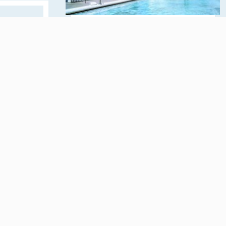
щадь 90
Валенсия – третий по
енной
величине мегаполис в
Испании. Это большой
портовый город,
о
являющийся столицей
ет
автономного округа с
ми
одноимённым названием.
ПОДРОБНЕЕ О РЕГИОНЕ
тво.
Информация для