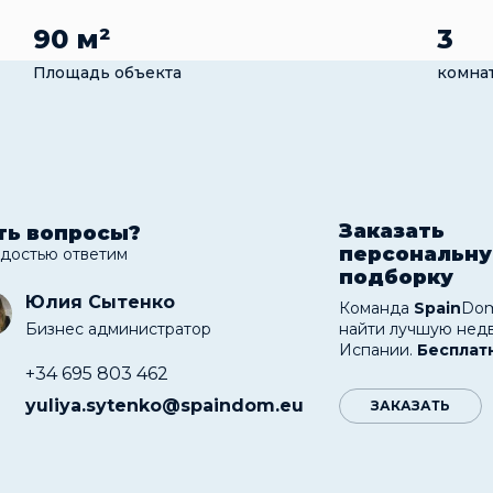
90 м²
3
Площадь объекта
комна
Заказать
ть вопросы?
персональн
адостью ответим
подборку
Юлия Сытенко
Команда
Spain
Dom
Бизнес администратор
найти лучшую нед
Испании.
Бесплат
+34 695 803 462
yuliya.sytenko@spaindom.eu
ЗАКАЗАТЬ