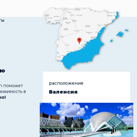
ты
ую
расположение
 поможет
вижимость в
Валенсия
но!