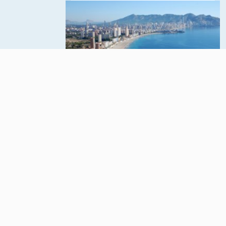
лись
Средиземноморское
рых
побережье Испании,
локов.
расположенное в
провинции Аликанте,
принадлежащей
Валенсийскому
автономному округу.
жакузи;
ПОДРОБНЕЕ О РЕГИОНЕ