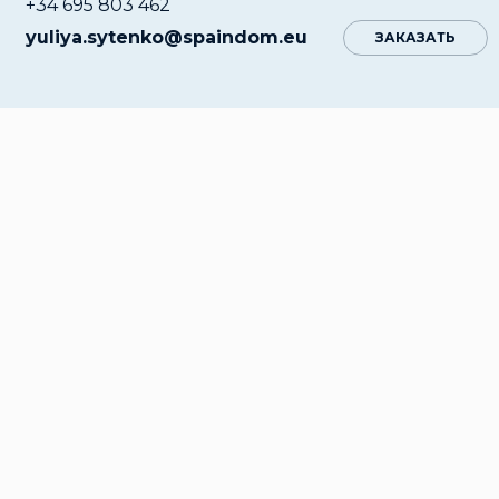
+34 695 803 462
yuliya.sytenko@spaindom.eu
ЗАКАЗАТЬ
ихом укромном местечке Ориуэла Коста расположи
тные виллы в Испании на побережье. Одна, из кото
дставляет собой жилой комплекс, состоящий их 4 б
плекс на побережье Средиземного моря включает:
0 апартаментов с большими террасами, 2 ванными
натами и 3 спальнями;
0 роскошных пентхаусов с частными соляриями и д
росторные зеленые зоны с бассейнами;
па-центр, сауну, тренажерный зал, детские зоны;
арковку на подземном паркинге.