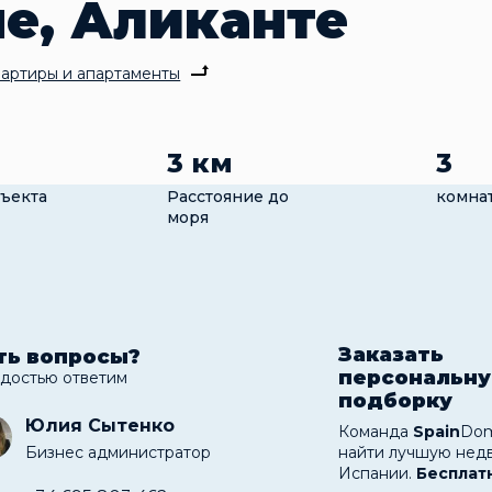
е, Аликанте
артиры и апартаменты
3 км
3
ъекта
Расстояние до
комна
моря
Заказать
ть вопросы?
персональн
адостью ответим
подборку
Юлия Сытенко
Команда
Spain
Dom
Бизнес администратор
найти лучшую нед
Испании.
Бесплат