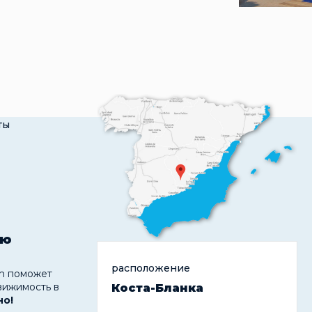
ты
ую
расположение
 поможет
вижимость в
Коста-Бланка
но!