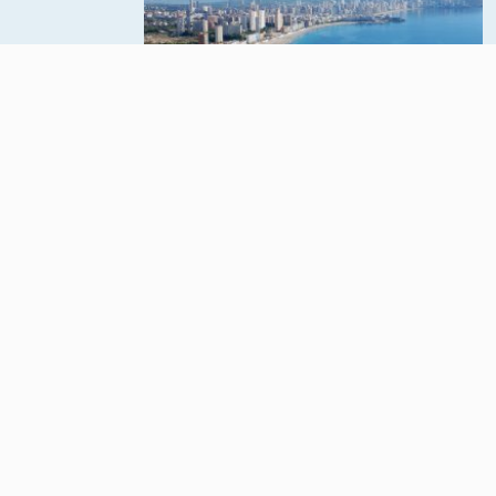
нестрате
Средиземноморское
н
побережье Испании,
ыми
расположенное в
себя две
провинции Аликанте,
ню в
принадлежащей
Валенсийскому
автономному округу.
сад.
ПОДРОБНЕЕ О РЕГИОНЕ