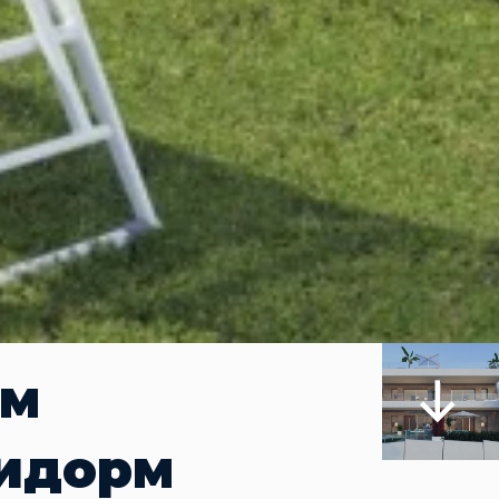
ом
нидорм