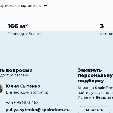
артиры и апартаменты
166 м²
3
Площадь объекта
комна
Заказать
ть вопросы?
персональн
адостью ответим
подборку
Юлия Сытенко
Команда
Spain
Dom
Бизнес администратор
найти лучшую нед
Испании.
Бесплат
+34 695 803 462
yuliya.sytenko@spaindom.eu
ЗАКАЗАТЬ