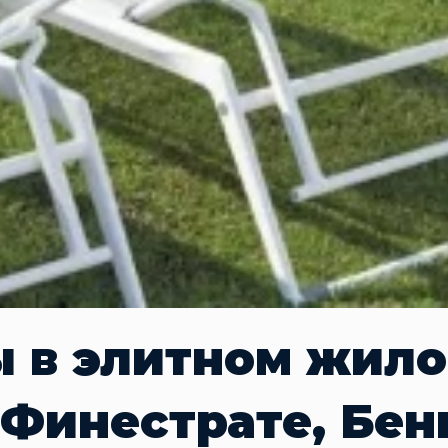
 в элитном жил
 Финестрате, Бе