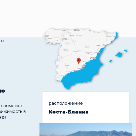
ты
ую
расположение
 поможет
вижимость в
Коста-Бланка
но!