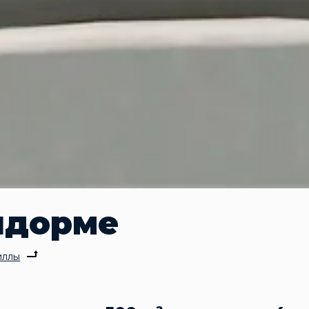
идорме
иллы