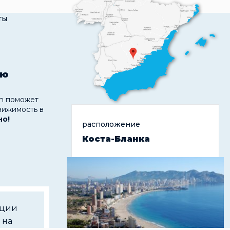
ты
ую
 поможет
вижимость в
но!
расположение
Коста-Бланка
ации
 на