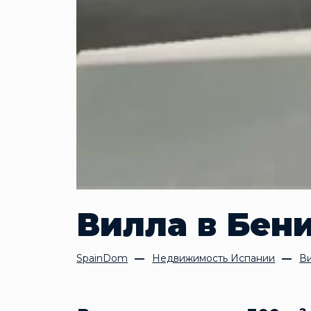
Вилла в Бен
SpainDom
Недвижимость Испании
В