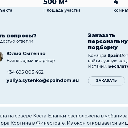
500 м²
4
ъекта
Площадь участка
комна
Заказать
ть вопросы?
персональн
адостью ответим
подборку
Юлия Сытенко
Команда
Spain
Dom
Бизнес администратор
найти лучшую нед
Испании.
Бесплат
+34 695 803 462
yuliya.sytenko@spaindom.eu
ЗАКАЗАТЬ
ла на севере Коста-Бланки расположена в урбаниз
рра Кортина в Финестрате. Из окон открывается вид