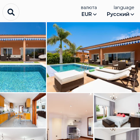
валюта
language
EUR
Русский