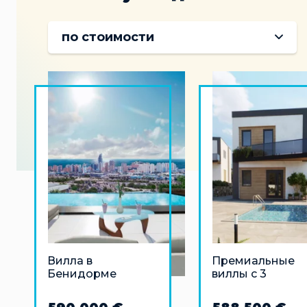
по стоимости
Вилла в
Премиальные
Бенидорме
виллы с 3
спальнями в
Финестрате