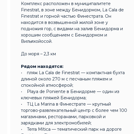
Комплекс расположен в муниципалитете
Finestrat, в зоне между Бенидормом, La Cala de
Finestrat и горной частью Финестрата. Он
находится в возвышенной жилой зоне у
подножия гор, с видами на залив Бенидорма и
хорошим сообщением с Бенидормом и
Вильяхойосой.
До моря – 2,3 км
Рядом находятся:
• пляж La Cala de Finestrat — компактная бухта
длиной около 270 м с песчаным пляжем и
спокойной атмосферой;
• Playa de Poniente в Бенидорме — один из
ключевых пляжей Бенидорма;
• ТЦ La Marina в Финестрате — крупный
торгово-развлекательный центр с более чем 100
магазинами, ресторанами, парковкой и
зарядками для электромобилей;
• Terra Mítica — тематический парк на дороге