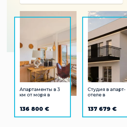
Апартаменты в 3
Студия в апарт-
км от моря в
отеле в
Гандии, Валенсия
Финестрате
136 800 €
137 679 €