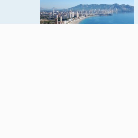
и и 2
Средиземноморское
, из
побережье Испании,
 вид на
расположенное в
 сад, в
провинции Аликанте,
частный
принадлежащей
плекса
Валенсийскому
автономному округу.
северо-
ПОДРОБНЕЕ О РЕГИОНЕ
атной
в.