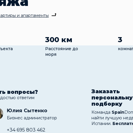
ляжа
артиры и апартаменты
300 км
3
ъекта
Расстояние до
комна
моря
Заказать
ть вопросы?
персональн
адостью ответим
подборку
Юлия Сытенко
Команда
Spain
Dom
Бизнес администратор
найти лучшую нед
Испании.
Бесплат
+34 695 803 462