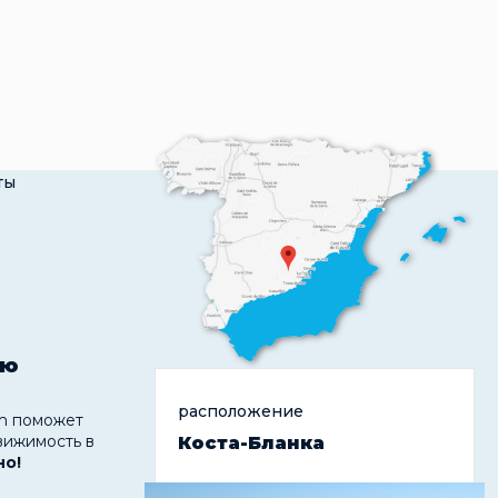
ты
ую
расположение
 поможет
вижимость в
Коста-Бланка
но!