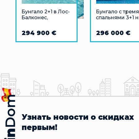
Бунгало 2+1 в Лос-
Бунгало с тремя
Балконес,
спальнями 3+1 н
Торревьеха
берегу моря в
Коста-де-
294 900 €
296 000 €
Альмерия
Узнать новости о скидках
первым!