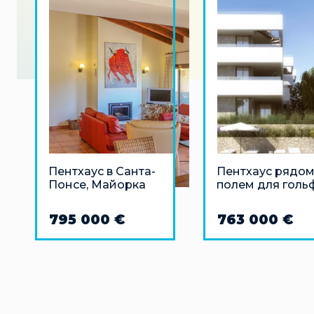
Пентхаус в Санта-
Пентхаус рядом
Понсе, Майорка
полем для голь
в Пальма-де-
Майорка
795 000 €
763 000 €