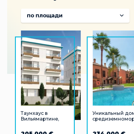
по площади
Таунхаус в
Уникальный дом
Вильямартине,
средиземномор
Ориуэла-Коста в 3
ом стиле в
км от моря
Эстепоне, Коста
205 000 €
234 000 €