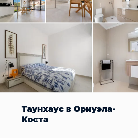
Таунхаус в Ориуэла-
Коста