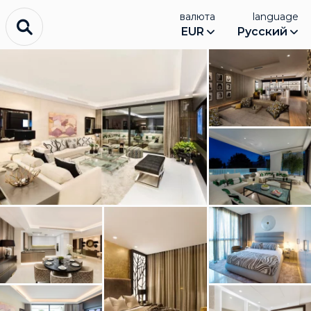
валюта
language
EUR
Русский