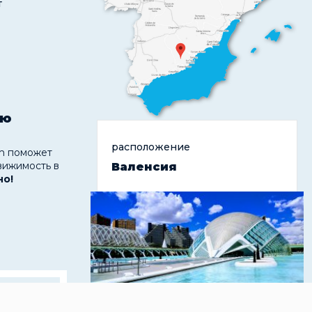
т
ую
расположение
 поможет
вижимость в
Валенсия
но!
жены в