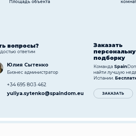
Площадь объекта
комна
Заказать
ть вопросы?
персональн
адостью ответим
подборку
Юлия Сытенко
Команда
Spain
Dom
Бизнес администратор
найти лучшую нед
Испании.
Бесплат
+34 695 803 462
yuliya.sytenko@spaindom.eu
ЗАКАЗАТЬ
фортабельные и просторные апартаменты располо