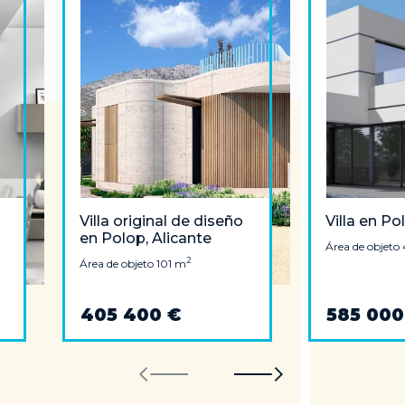
Villa original de diseño
Villa en Po
en Polop, Alicante
Área de objeto
os
2
Área de objeto 101 m
405 400 €
585 000