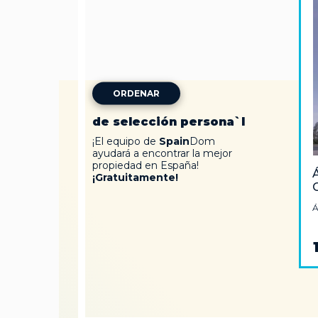
ORDENAR
de selección persona`l
¡El equipo de
Spain
Dom
ayudará a encontrar la mejor
propiedad en España!
Á
¡Gratuitamente!
Á