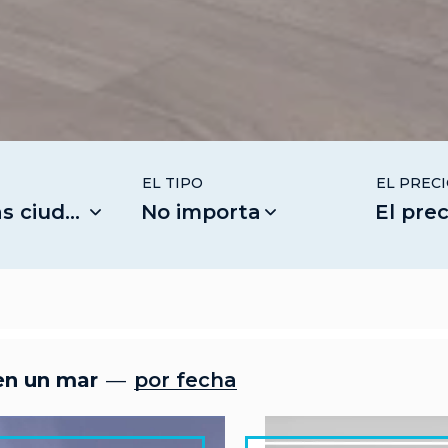
EL TIPO
EL PREC
ciudades
No importa
El precio n
en un mar
por fecha