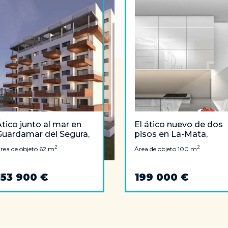
tico junto al mar en
El ático nuevo de dos
Guardamar del Segura,
pisos en La-Mata,
Costa Blanca
Torrevieja a 300 metr
2
2
rea de objeto 62 m
Área de objeto 100 m
del mar
153 900 €
199 000 €